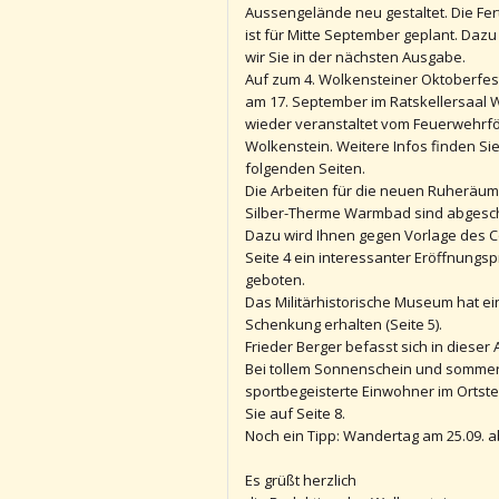
Aussengelände neu gestaltet. Die Fert
ist für Mitte September geplant. Dazu
wir Sie in der nächsten Ausgabe.
Auf zum 4. Wolkensteiner Oktoberfest
am 17. September im Ratskellersaal 
wieder veranstaltet vom Feuerwehrf
Wolkenstein. Weitere Infos finden Si
folgenden Seiten.
Die Arbeiten für die neuen Ruheräum
Silber-Therme Warmbad sind abgesc
Dazu wird Ihnen gegen Vorlage des 
Seite 4 ein interessanter Eröffnungsp
geboten.
Das Militärhistorische Museum hat ei
Schenkung erhalten (Seite 5).
Frieder Berger befasst sich in diese
Bei tollem Sonnenschein und sommerl
sportbegeisterte Einwohner im Ortste
Sie auf Seite 8.
Noch ein Tipp: Wandertag am 25.09. a
Es grüßt herzlich