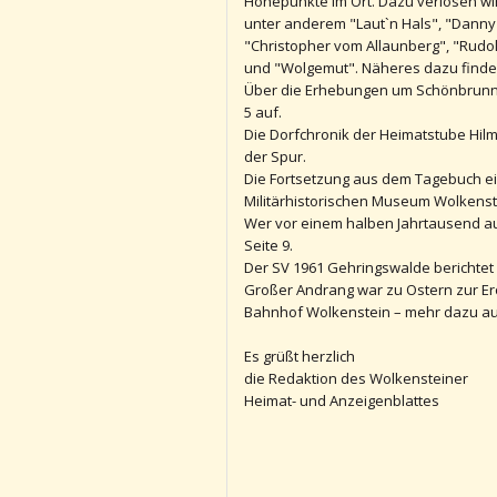
Höhepunkte im Ort. Dazu verlosen wir 
unter anderem "Laut`n Hals", "Danny u
"Christopher vom Allaunberg", "Rudol
und "Wolgemut". Näheres dazu finden 
Über die Erhebungen um Schönbrunn u
5 auf.
Die Dorfchronik der Heimatstube Hilm
der Spur.
Die Fortsetzung aus dem Tagebuch ei
Militärhistorischen Museum Wolkenstei
Wer vor einem halben Jahrtausend a
Seite 9.
Der SV 1961 Gehringswalde berichtet 
Großer Andrang war zu Ostern zur Er
Bahnhof Wolkenstein – mehr dazu auf 
Es grüßt herzlich
die Redaktion des Wolkensteiner
Heimat- und Anzeigenblattes