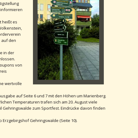
igstellung
 informieren
 heißt es
Wolkenstein,
örderverein
e auf den
e in der
hlossen.
Coupons von
reis
ne wertvolle
r Ausgabe auf Seite 6 und 7 mit den Höhen um Marienberg.
ichen Temperaturen trafen sich am 20. August viele
il Gehringswalde zum Sportfest. Eindrücke davon finden
b Erzgebirgshof Gehringswalde (Seite 10).