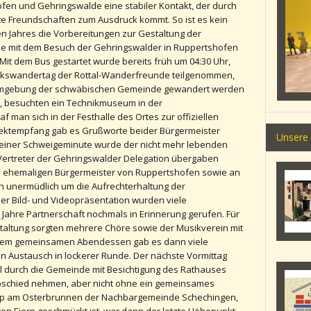
fen und Gehringswalde eine stabiler Kontakt, der durch
te Freundschaften zum Ausdruck kommt. So ist es kein
en Jahres die Vorbereitungen zur Gestaltung der
die mit dem Besuch der Gehringswalder in Ruppertshofen
it dem Bus gestartet wurde bereits früh um 04:30 Uhr,
olkswandertag der Rottal-Wanderfreunde teilgenommen,
 Umgebung der schwäbischen Gemeinde gewandert werden
n, besuchten ein Technikmuseum in der
man sich in der Festhalle des Ortes zur offiziellen
Sektempfang gab es Grußworte beider Bürgermeister
Unsere
t einer Schweigeminute wurde der nicht mehr lebenden
 Vertreter der Gehringswalder Delegation übergaben
 ehemaligen Bürgermeister von Ruppertshofen sowie an
nn unermüdlich um die Aufrechterhaltung der
iner Bild- und Videopräsentation wurden viele
Jahre Partnerschaft nochmals in Erinnerung gerufen. Für
altung sorgten mehrere Chöre sowie der Musikverein mit
 dem gemeinsamen Abendessen gab es dann viele
 Austausch in lockerer Runde. Der nächste Vormittag
l durch die Gemeinde mit Besichtigung des Rathauses
Abschied nehmen, aber nicht ohne ein gemeinsames
top am Osterbrunnen der Nachbargemeinde Schechingen,