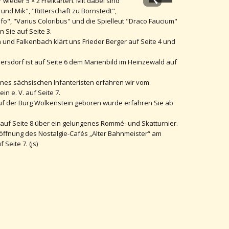
wieder 5 × 2 Freikarten. Mit dabei sind
nd Mik", "Ritterschaft zu Bornstedt",
fo", "Varius Coloribus" und die Spielleut "Draco Faucium"
Sie auf Seite 3.
nd Falkenbach klärt uns Frieder Berger auf Seite 4 und
ersdorf ist auf Seite 6 dem Marienbild im Heinzewald auf
nes sächsischen Infanteristen erfahren wir vom
n e. V. auf Seite 7.
uf der Burg Wolkenstein geboren wurde erfahren Sie ab
auf Seite 8 über ein gelungenes Rommé- und Skatturnier.
öffnung des Nostalgie-Cafés „Alter Bahnmeister“ am
Seite 7. (js)