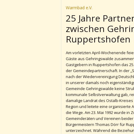
Warmbad e.V.
25 Jahre Partne
zwischen Gehri
Ruppertshofen
Am vorletzten April-Wochenende feie
Gäste aus Gehringswalde zusammen 
Gastgebern in Ruppertshofen das 25.
der Gemeindepartnerschaft. In der „S
nach der Wiedervereinigung Deutschl
in unserer damals noch eigenständi
Gemeinde Gehringswalde keine Struk
kommunale Selbstverwaltung gab, rei
damalige Landrat des Ostalb-Kreises
Region und leitete eine organisierte A
die Wege. Am 23. Mai 1992 wurde in Z
Gemeinderäten und Vereinen beider 
Bürgermeistern Thomas Dörr für Rup
unterzeichnet. Während die Beziehu