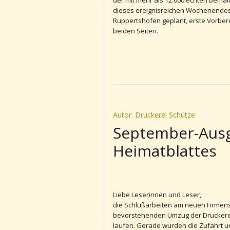
der mit mehr als 12.000 echten bemal
dieses ereignisreichen Wochenendes
Ruppertshofen geplant, erste Vorbere
beiden Seiten.
Autor: Druckerei Schütze
September-Aus
Heimatblattes
Liebe Leserinnen und Leser,
die Schlußarbeiten am neuen Firmens
bevorstehenden Umzug der Druckere
laufen. Gerade wurden die Zufahrt u