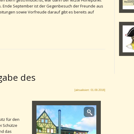
ten Eiern geschmückt ist, war dann der letzte Höhepunkt
. Ende September ist der Gegenbesuch der Freunde aus
itungen sowie Vorfreude darauf gibt es bereits auf
gabe des
[aktualisiert: 01.09.2016]
itz für den
i Schütze
nd das