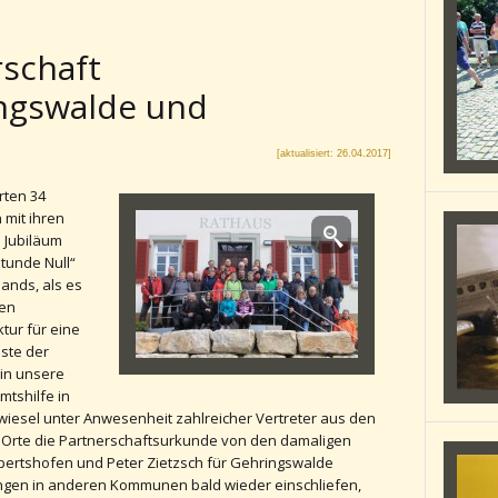
rschaft
ngswalde und
[aktualisiert: 26.04.2017]
rten 34
mit ihren
 Jubiläum
tunde Null“
ands, als es
gen
tur für eine
ste der
 in unsere
mtshilfe in
wiesel unter Anwesenheit zahlreicher Vertreter aus den
Orte die Partnerschaftsurkunde von den damaligen
pertshofen und Peter Zietzsch für Gehringswalde
ngen in anderen Kommunen bald wieder einschliefen,