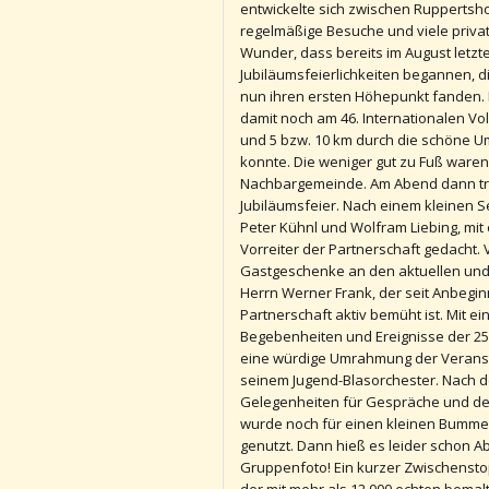
entwickelte sich zwischen Ruppertsho
regelmäßige Besuche und viele priva
Wunder, dass bereits im August letzt
Jubiläumsfeierlichkeiten begannen, 
nun ihren ersten Höhepunkt fanden. M
damit noch am 46. Internationalen V
und 5 bzw. 10 km durch die schöne
konnte. Die weniger gut zu Fuß ware
Nachbargemeinde. Am Abend dann traf 
Jubiläumsfeier. Nach einem kleinen 
Peter Kühnl und Wolfram Liebing, mi
Vorreiter der Partnerschaft gedacht.
Gastgeschenke an den aktuellen und
Herrn Werner Frank, der seit Anbegi
Partnerschaft aktiv bemüht ist. Mit e
Begebenheiten und Ereignisse der 25 
eine würdige Umrahmung der Veranst
seinem Jugend-Blasorchester. Nach
Gelegenheiten für Gespräche und den
wurde noch für einen kleinen Bumme
genutzt. Dann hieß es leider schon 
Gruppenfoto! Ein kurzer Zwischens